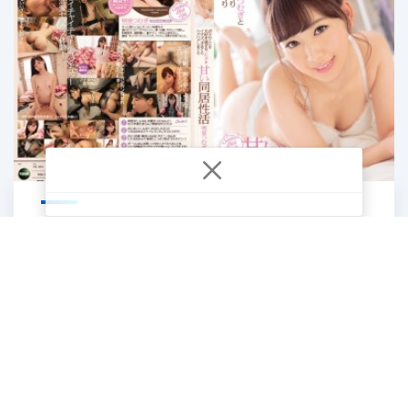
IPZ-985 Cinta Manis Teman Kontrakan
– Tsumugi Akari
1
2
Last