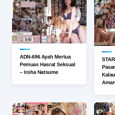
ADN-696 Ayah Mertua
START
Pemuas Hasrat Seksual
Pasan
– Iroha Natsume
Kala
Ama