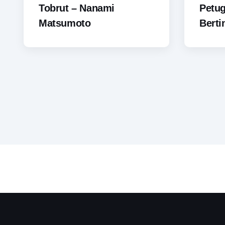
Tobrut – Nanami
Petu
Matsumoto
Berti