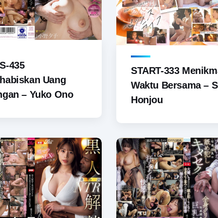
S-435
START-333 Menikm
habiskan Uang
Waktu Bersama – 
ngan – Yuko Ono
Honjou