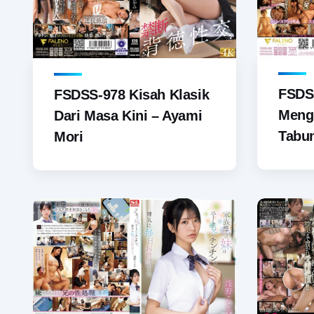
FSDS
FSDSS-978 Kisah Klasik
Meng
Dari Masa Kini – Ayami
Tabu
Mori