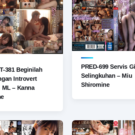
PRED-699 Servis Gi
-381 Beginilah
Selingkuhan – Miu
gan Introvert
Shiromine
u ML – Kanna
ne