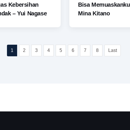
gas Kebersihan
Bisa Memuaskanku
ndak – Yui Nagase
Mina Kitano
1
2
3
4
5
6
7
8
Last