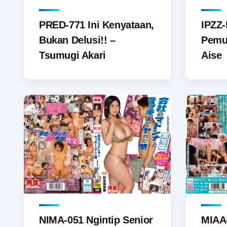
PRED-771 Ini Kenyataan,
IPZZ-
Bukan Delusi!! –
Pemu
Tsumugi Akari
Aise
NIMA-051 Ngintip Senior
MIAA-