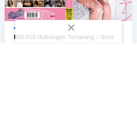
RKI-015 Hubungan Terlarang – Sora
Aoi
1
2
3
4
5
6
Last