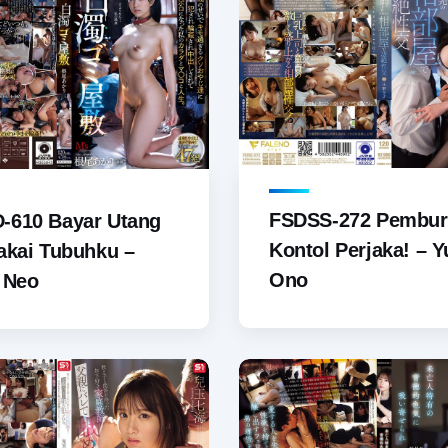
FSDSS-272 Pembu
-610 Bayar Utang
Kontol Perjaka! – 
akai Tubuhku –
Ono
 Neo