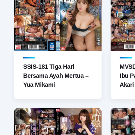
SSIS-181 Tiga Hari
MVSD
Bersama Ayah Mertua –
Ibu P
Yua Mikami
Akari