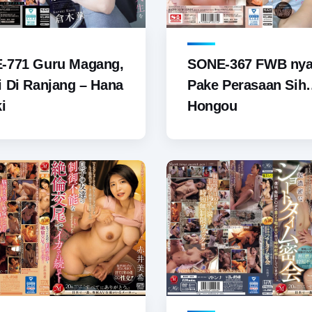
-771 Guru Magang,
SONE-367 FWB ny
 Di Ranjang – Hana
Pake Perasaan Sih
i
Hongou