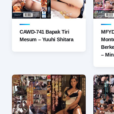
CAWD-741 Bapak Tiri
MFYD
Mesum – Yuuhi Shitara
Mont
Berke
– Min