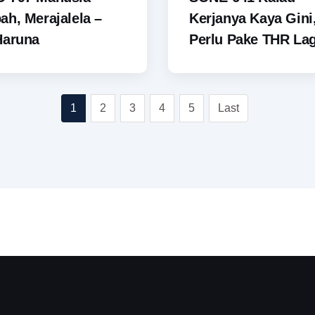
h, Merajalela –
Kerjanya Kaya Gini
Haruna
Perlu Pake THR Lagi
1
2
3
4
5
Last