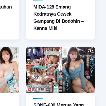
kuhan
MIDA-128 Emang
Kodratnya Cewek
Gampang Di Bodohin –
Kanna Miki
SONE-639 Mertua Yang