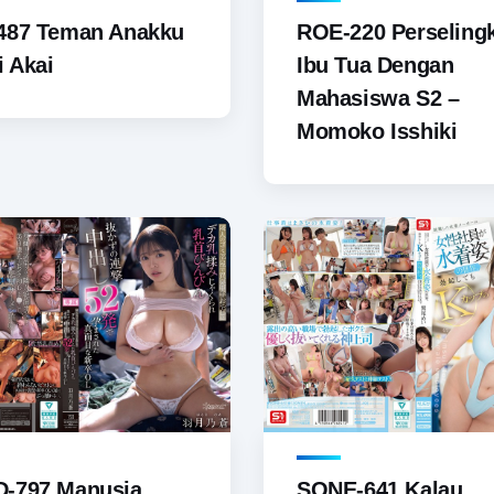
487 Teman Anakku
ROE-220 Perseling
i Akai
Ibu Tua Dengan
Mahasiswa S2 –
Momoko Isshiki
-797 Manusia
SONE-641 Kalau