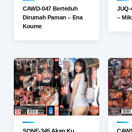
CAWD-047 Berteduh
JUQ-
Dirumah Paman – Ena
– Mik
Koume
SONE-345 Akan Ku
CAWD