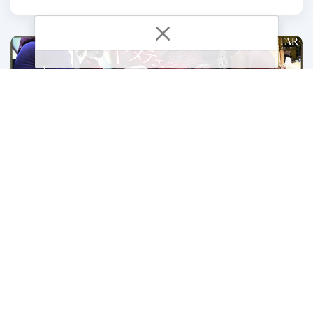
START-335 Keseharian Seorang Pria
Paruh Baya – Hibiki Natsume