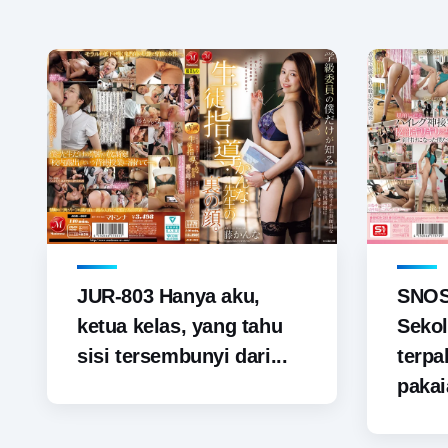
JUR-803 Hanya aku,
SNOS-
ketua kelas, yang tahu
Sekol
sisi tersembunyi dari...
terp
pakai