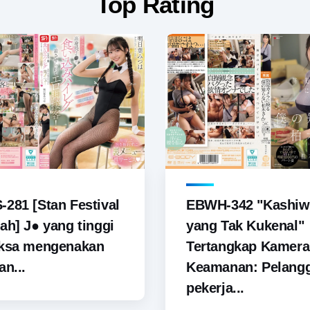
Top Rating
281 [Stan Festival
EBWH-342 "Kashiw
ah] J● yang tinggi
yang Tak Kukenal"
aksa mengenakan
Tertangkap Kamera
an...
Keamanan: Pelang
pekerja...