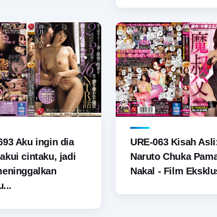
93 Aku ingin dia
URE-063 Kisah Asli
kui cintaku, jadi
Naruto Chuka Pam
meninggalkan
Nakal - Film Eksklus
u...