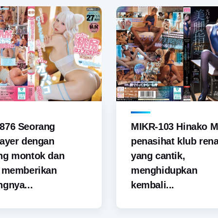
876 Seorang
MIKR-103 Hinako M
ayer dengan
penasihat klub ren
ng montok dan
yang cantik,
i memberikan
menghidupkan
gnya...
kembali...