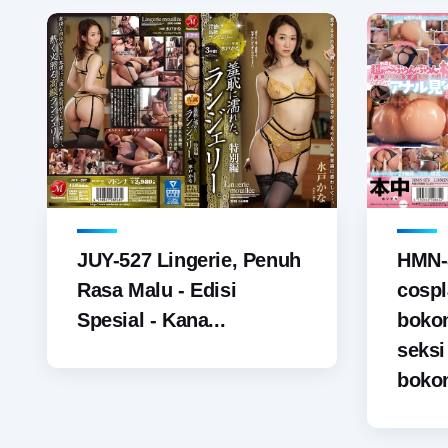
JUY-527 Lingerie, Penuh
HMN-
Rasa Malu - Edisi
cospl
Spesial - Kana...
boko
seks
bokon