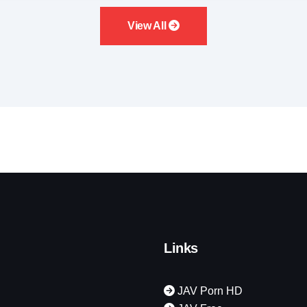
View All
Links
JAV Porn HD