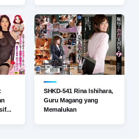
SHKD-541 Rina Ishihara,
:
Guru Magang yang
an
Memalukan
if...