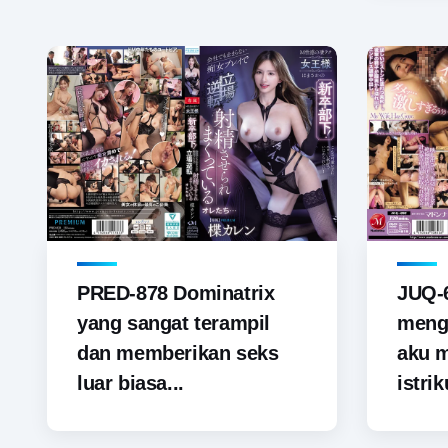
PRED-878 Dominatrix
JUQ-6
yang sangat terampil
menga
dan memberikan seks
aku 
luar biasa...
istrik