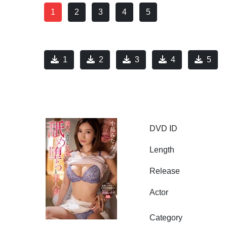
1
2
3
4
5
1
2
3
4
5
DVD ID
Length
Release
Actor
Category