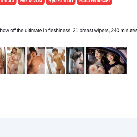
rimura
Mei Mizuki
Ryo Arimori
Hana Himesaki
ow off the ultimate in fleshiness. 21 breast wipers, 240 minutes