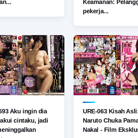
an...
Keamanan: Pelang
pekerja...
93 Aku ingin dia
URE-063 Kisah Asli
kui cintaku, jadi
Naruto Chuka Pam
meninggalkan
Nakal - Film Eksklus