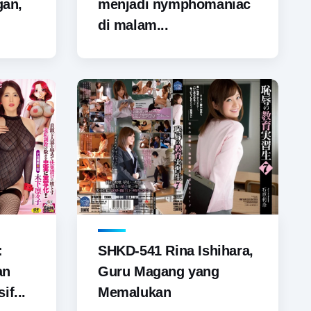
gan,
menjadi nymphomaniac
di malam...
SHKD-541 Rina Ishihara,
:
Guru Magang yang
an
Memalukan
if...