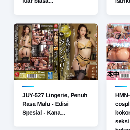
luar biasa...
istrik
JUY-527 Lingerie, Penuh
HMN-
Rasa Malu - Edisi
cospl
Spesial - Kana...
boko
seks