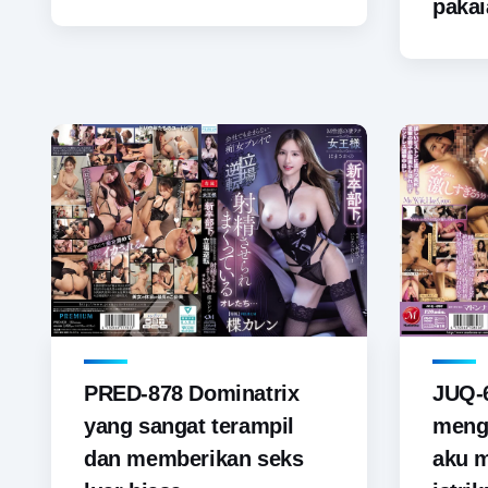
pakai
PRED-878 Dominatrix
JUQ-6
yang sangat terampil
menga
dan memberikan seks
aku 