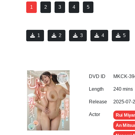
1
2
3
4
5
1
2
3
4
5
DVD ID
MKCK-39
Length
240 mins
Release
2025-07-
Actor
Rui Miya
An Mitsu