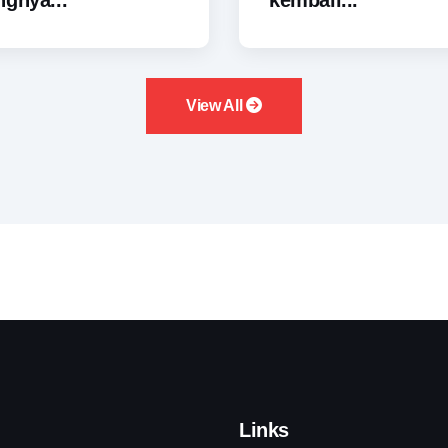
gnya...
kembali...
View All
Links