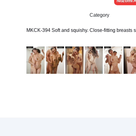
Nozomi A
Category
MKCK-394 Soft and squishy. Close-fitting breasts sh