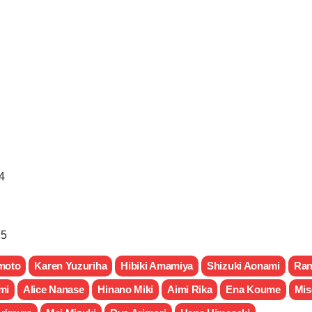
4
25
moto
Karen Yuzuriha
Hibiki Amamiya
Shizuki Aonami
Ran
mi
Alice Nanase
Hinano Miki
Aimi Rika
Ena Koume
Mis