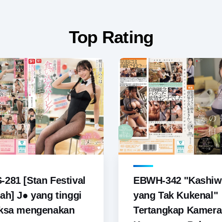
Top Rating
281 [Stan Festival
EBWH-342 "Kashiw
ah] J● yang tinggi
yang Tak Kukenal"
aksa mengenakan
Tertangkap Kamera