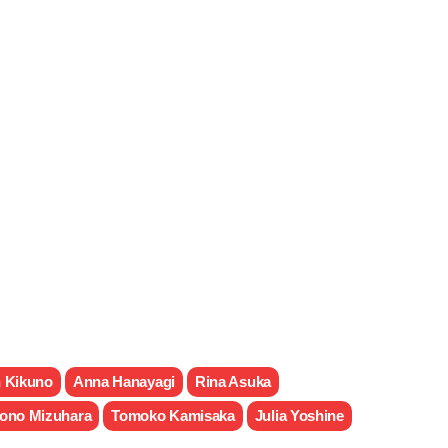
 Kikuno
Anna Hanayagi
Rina Asuka
ono Mizuhara
Tomoko Kamisaka
Julia Yoshine