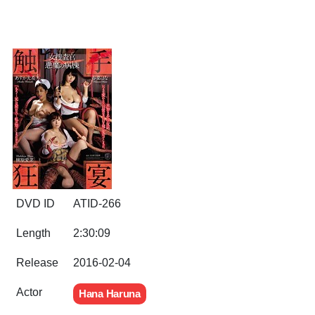
DVD ID
ATID-266
Length
2:30:09
Release
2016-02-04
Actor
Hana Haruna