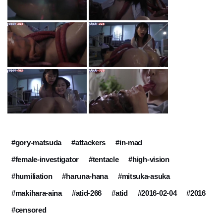
#gory-matsuda
#attackers
#in-mad
#female-investigator
#tentacle
#high-vision
#humiliation
#haruna-hana
#mitsuka-asuka
#makihara-aina
#atid-266
#atid
#2016-02-04
#2016
#censored