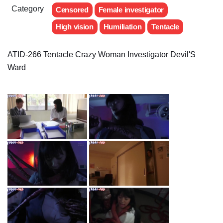
Category
Censored
Female investigator
High vision
Humiliation
Tentacle
ATID-266 Tentacle Crazy Woman Investigator Devil'S
Ward