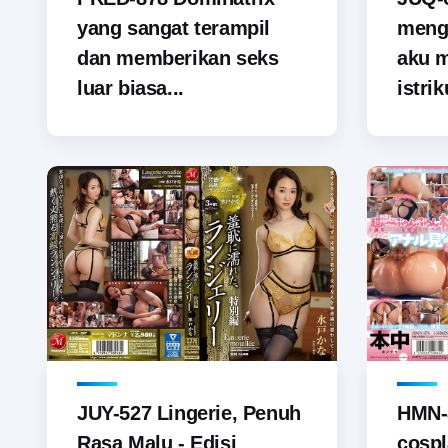
yang sangat terampil
menga
dan memberikan seks
aku 
luar biasa...
istrik
JUY-527 Lingerie, Penuh
HMN-
Rasa Malu - Edisi
cospl