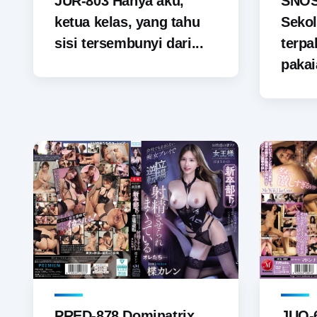
JUR-803 Hanya aku,
SNOS-
ketua kelas, yang tahu
Sekol
sisi tersembunyi dari...
terp
pakai
PRED-878 Dominatrix
JUQ-6