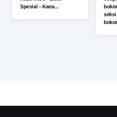
Spesial - Kana...
boko
seks
bokon