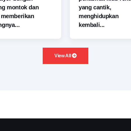
ng montok dan
yang cantik,
i memberikan
menghidupkan
gnya...
kembali...
View All