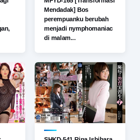
agi
MFYD-165 [Transformasi
Mendadak] Bos
perempuanku berubah
gan,
menjadi nymphomaniac
di malam...
SHKD-541 Rina Ishihara,
: