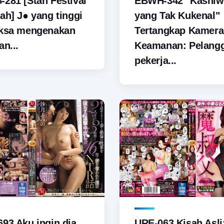
281 [Stan Festival
EBWH-342 "Kashiw
ah] J● yang tinggi
yang Tak Kukenal"
aksa mengenakan
Tertangkap Kamera
an...
Keamanan: Pelang
pekerja...
93 Aku ingin dia
URE-063 Kisah Asli