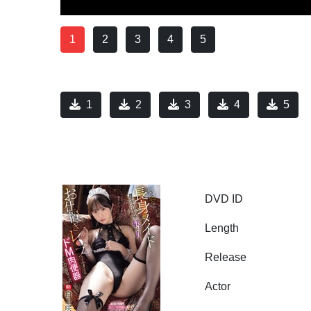
1
2
3
4
5
1
2
3
4
5
DVD ID
Length
Release
Actor