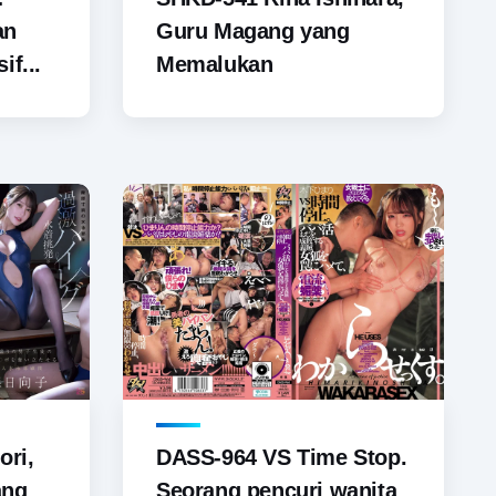
Guru Magang yang
an
Memalukan
if...
ori,
DASS-964 VS Time Stop.
ang
Seorang pencuri wanita