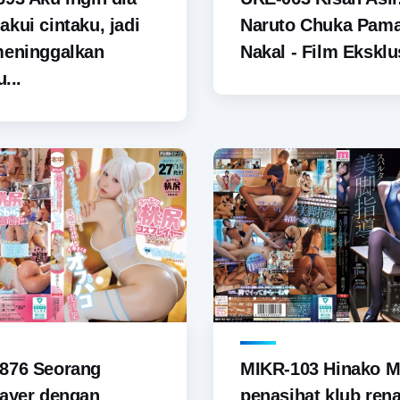
kui cintaku, jadi
Naruto Chuka Pam
meninggalkan
Nakal - Film Eksklus
u...
876 Seorang
MIKR-103 Hinako M
ayer dengan
penasihat klub ren