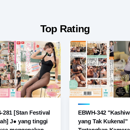
Top Rating
281 [Stan Festival
EBWH-342 "Kashiw
ah] J● yang tinggi
yang Tak Kukenal"