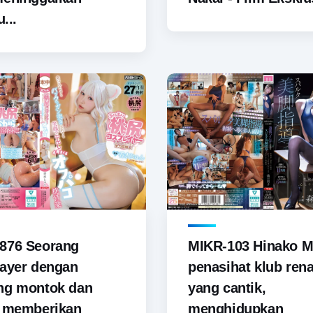
u...
876 Seorang
MIKR-103 Hinako M
ayer dengan
penasihat klub ren
ng montok dan
yang cantik,
i memberikan
menghidupkan