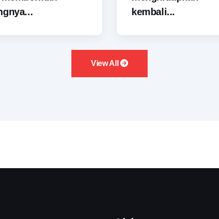
gnya...
kembali...
View All