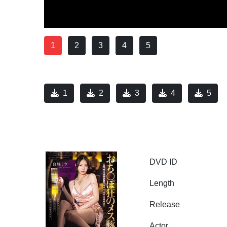
1
2
3
4
5
1
2
3
4
5
DVD ID
Length
Release
Actor