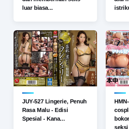
luar biasa...
istrik
JUY-527 Lingerie, Penuh
HMN-
Rasa Malu - Edisi
cospl
Spesial - Kana...
boko
seks