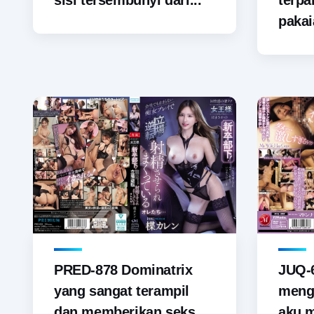
sisi tersembunyi dari...
terp
pakai
PRED-878 Dominatrix
JUQ-6
yang sangat terampil
menga
dan memberikan seks
aku 