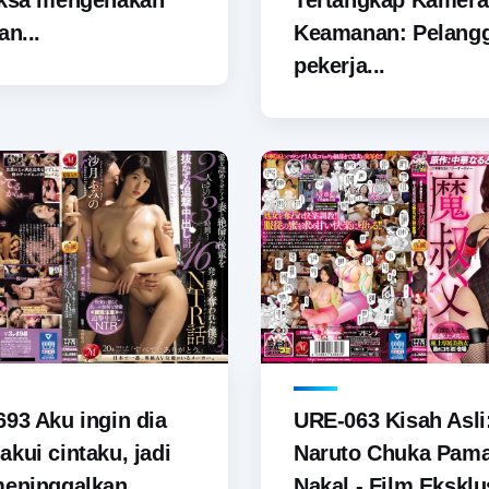
aksa mengenakan
Tertangkap Kamera
an...
Keamanan: Pelang
pekerja...
93 Aku ingin dia
URE-063 Kisah Asli
kui cintaku, jadi
Naruto Chuka Pam
meninggalkan
Nakal - Film Eksklus