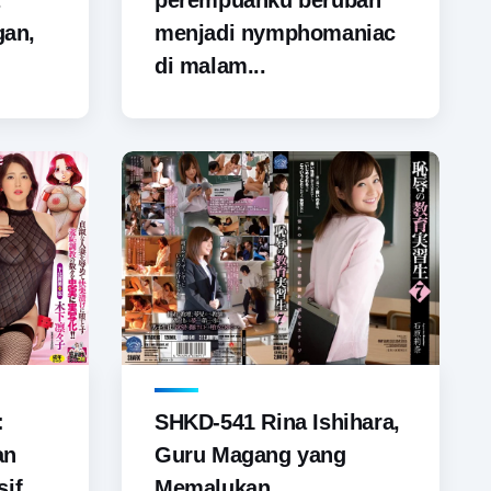
perempuanku berubah
gan,
menjadi nymphomaniac
di malam...
SHKD-541 Rina Ishihara,
:
Guru Magang yang
an
Memalukan
if...