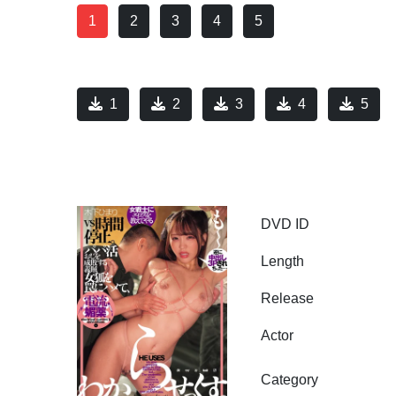
1
2
3
4
5
1
2
3
4
5
DVD ID
Length
Release
Actor
Category