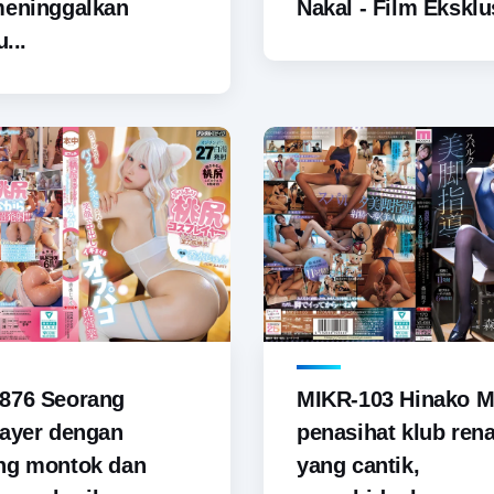
meninggalkan
Nakal - Film Eksklus
u...
876 Seorang
MIKR-103 Hinako M
ayer dengan
penasihat klub ren
ng montok dan
yang cantik,