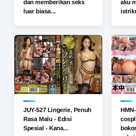
dan memberikan seks
aku 
luar biasa...
istrik
JUY-527 Lingerie, Penuh
HMN-
Rasa Malu - Edisi
cospl
Spesial - Kana...
boko