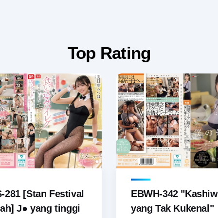
Top Rating
281 [Stan Festival
EBWH-342 "Kashiw
ah] J● yang tinggi
yang Tak Kukenal"