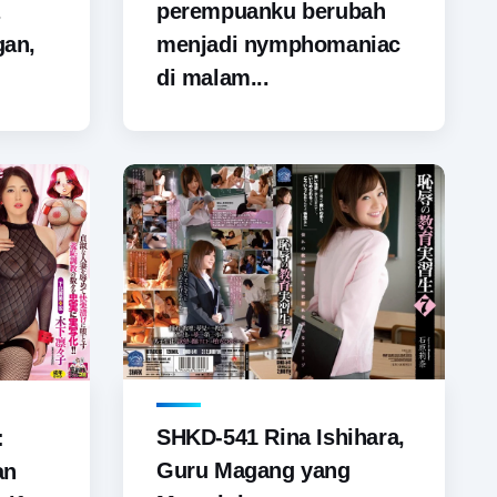
perempuanku berubah
gan,
menjadi nymphomaniac
di malam...
SHKD-541 Rina Ishihara,
:
Guru Magang yang
an