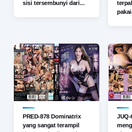
sisi tersembunyi dari...
terp
pakai
PRED-878 Dominatrix
JUQ-6
yang sangat terampil
menga