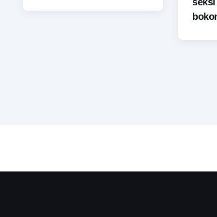
seks
bokon