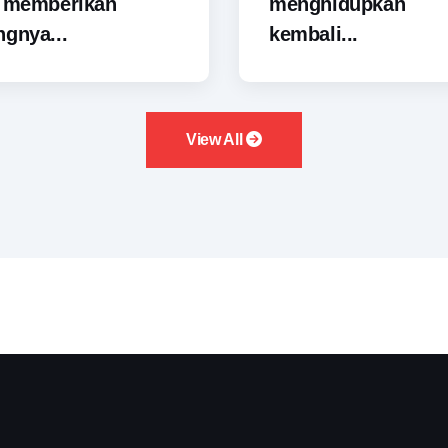
i memberikan
menghidupkan
gnya...
kembali...
View All