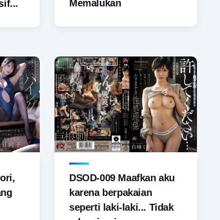
Memalukan
if...
ori,
DSOD-009 Maafkan aku
ang
karena berpakaian
seperti laki-laki... Tidak