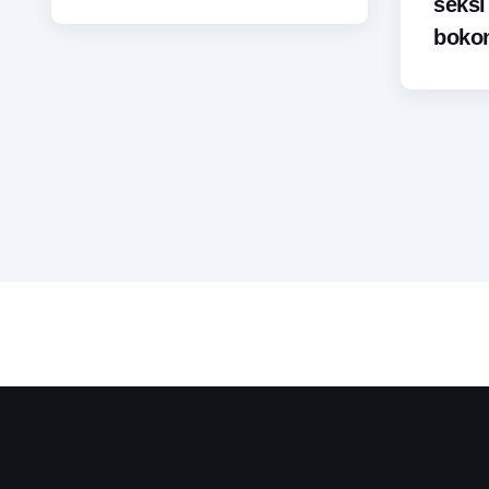
seks
bokon