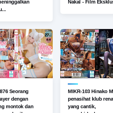
meninggalkan
Nakal - Film Eksklus
u...
876 Seorang
MIKR-103 Hinako M
ayer dengan
penasihat klub ren
ng montok dan
yang cantik,