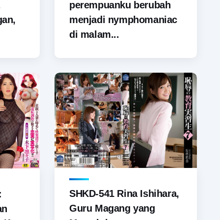
perempuanku berubah
gan,
menjadi nymphomaniac
di malam...
SHKD-541 Rina Ishihara,
:
Guru Magang yang
an