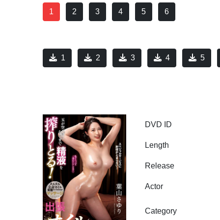
1
2
3
4
5
6
1
2
3
4
5
DVD ID
Length
Release
Actor
Category