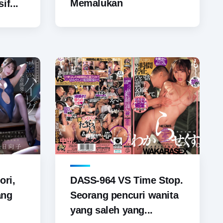
Memalukan
if...
ori,
DASS-964 VS Time Stop.
ang
Seorang pencuri wanita
yang saleh yang...