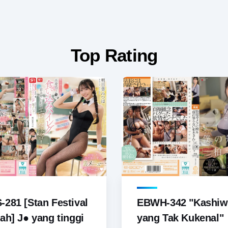
Top Rating
281 [Stan Festival
EBWH-342 "Kashiw
ah] J● yang tinggi
yang Tak Kukenal"