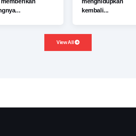
i memberikan
menghidupkan
gnya...
kembali...
View All