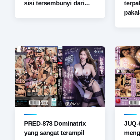
sisi tersembunyi dari...
terp
pakai
PRED-878 Dominatrix
JUQ-6
yang sangat terampil
menga