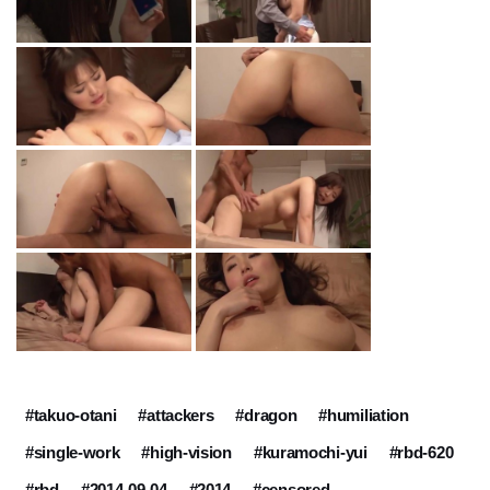
#takuo-otani
#attackers
#dragon
#humiliation
#single-work
#high-vision
#kuramochi-yui
#rbd-620
#rbd
#2014-09-04
#2014
#censored