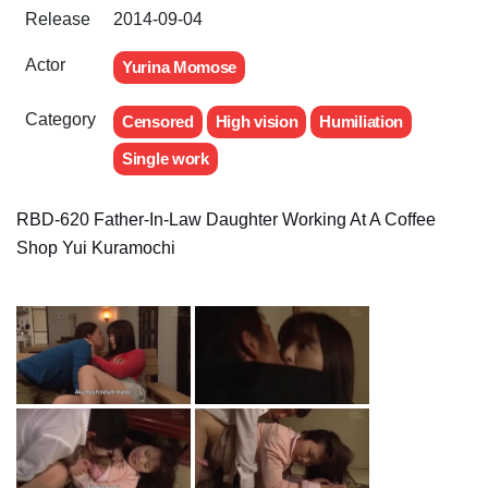
Release
2014-09-04
Actor
Yurina Momose
Category
Censored
High vision
Humiliation
Single work
RBD-620 Father-In-Law Daughter Working At A Coffee
Shop Yui Kuramochi