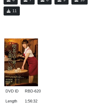
11
DVD ID
RBD-620
Length
1:56:32