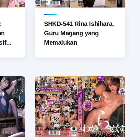
SHKD-541 Rina Ishihara,
:
Guru Magang yang
an
Memalukan
if...