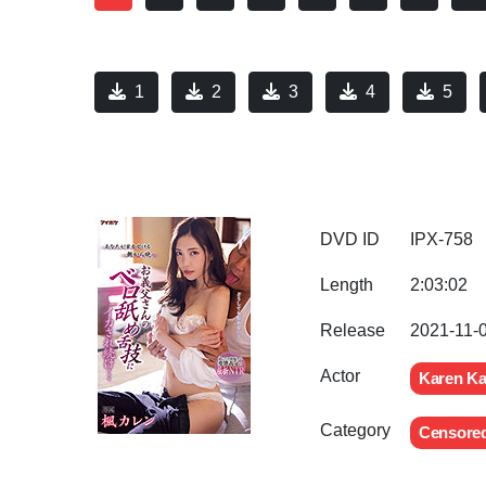
1
2
3
4
5
DVD ID
IPX-758
Length
2:03:02
Release
2021-11-
Actor
Karen K
Category
Censore