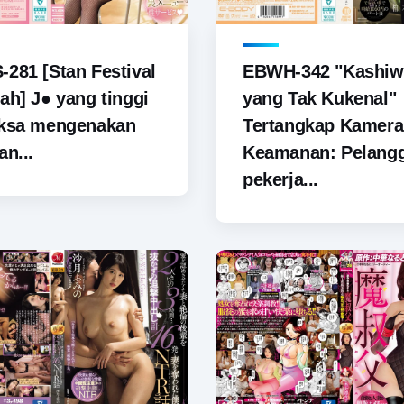
281 [Stan Festival
EBWH-342 "Kashiw
ah] J● yang tinggi
yang Tak Kukenal"
aksa mengenakan
Tertangkap Kamera
an...
Keamanan: Pelang
pekerja...