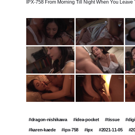
IPX-758 From Morning Till Night When You Leave 
#dragon-nishikawa
#idea-pocket
#tissue
#dig
#karen-kaede
#ipx-758
#ipx
#2021-11-05
#2