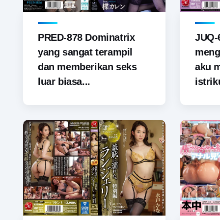
PRED-878 Dominatrix
JUQ-6
yang sangat terampil
menga
dan memberikan seks
aku 
luar biasa...
istrik