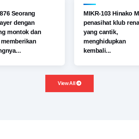
876 Seorang
MIKR-103 Hinako M
ayer dengan
penasihat klub ren
ng montok dan
yang cantik,
i memberikan
menghidupkan
gnya...
kembali...
View All