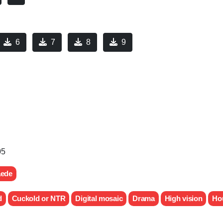
6
7
8
9
05
aede
d
Cuckold or NTR
Digital mosaic
Drama
High vision
Ho