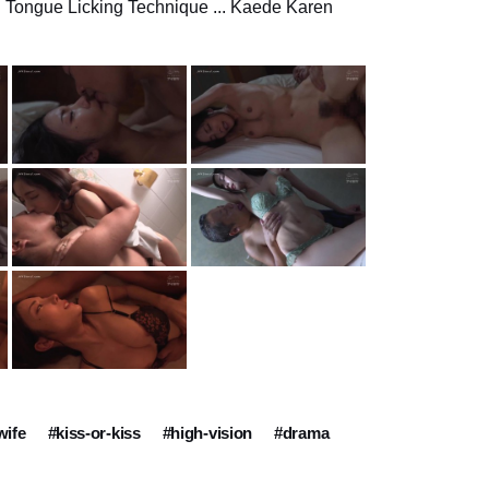
 Tongue Licking Technique ... Kaede Karen
wife
#kiss-or-kiss
#high-vision
#drama