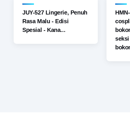
JUY-527 Lingerie, Penuh
HMN-
Rasa Malu - Edisi
cospl
Spesial - Kana...
boko
seks
bokon