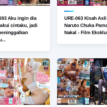
93 Aku ingin dia
URE-063 Kisah Asli
kui cintaku, jadi
Naruto Chuka Pam
meninggalkan
Nakal - Film Eksklus
u...