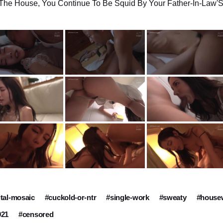
The House, You Continue To Be Squid By Your Father-In-Law'S
ital-mosaic
#cuckold-or-ntr
#single-work
#sweaty
#house
021
#censored