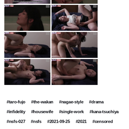
#taro-fujo
#the-wakan
#nagae-style
#drama
#infidelity
#housewife
#single-work
#kana-tsuchiya
#nsfs-027
#nsfs
#2021-09-25
#2021
#censored