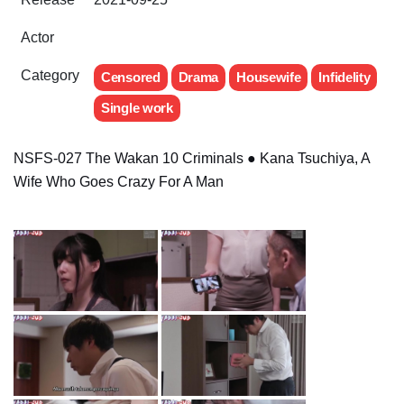
Actor
Category
Censored
Drama
Housewife
Infidelity
Single work
NSFS-027 The Wakan 10 Criminals ● Kana Tsuchiya, A
Wife Who Goes Crazy For A Man