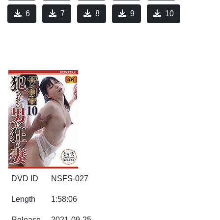
6
7
8
9
10
DVD ID
NSFS-027
Length
1:58:06
Release
2021-09-25