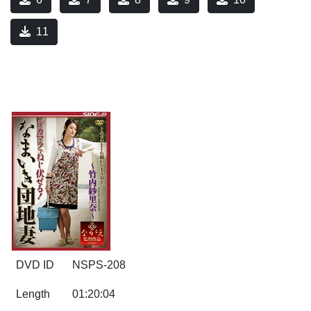
11
DVD ID
NSPS-208
Length
01:20:04