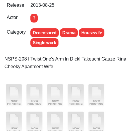
Release
2013-08-25
Actor
?
Category
Decensored
Drama
Housewife
Single work
NSPS-208 I Twist One's Arm In Dick! Takeuchi Gauze Rina
Cheeky Apartment Wife