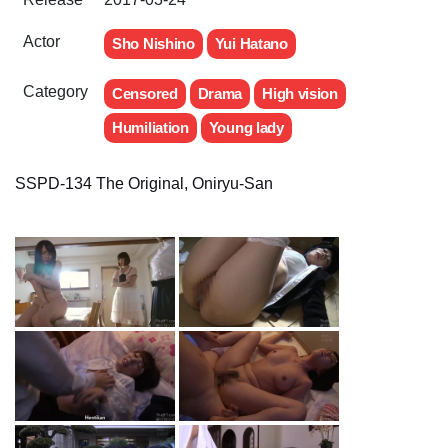
Actor
Sho Nishino
Yui Hatano
Category
Censored
Drama
High vision
Humiliation
Young lady
SSPD-134 The Original, Oniryu-San