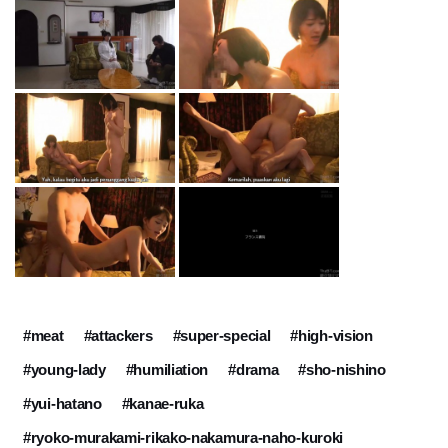
#meat
#attackers
#super-special
#high-vision
#young-lady
#humiliation
#drama
#sho-nishino
#yui-hatano
#kanae-ruka
#ryoko-murakami-rikako-nakamura-naho-kuroki