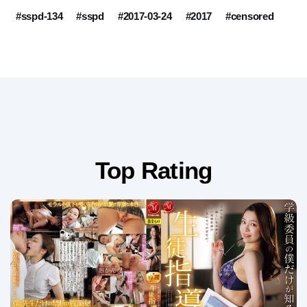
#sspd-134
#sspd
#2017-03-24
#2017
#censored
Top Rating