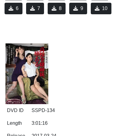
6
7
8
9
10
DVD ID
SSPD-134
Length
3:01:16
Release
2017-03-24