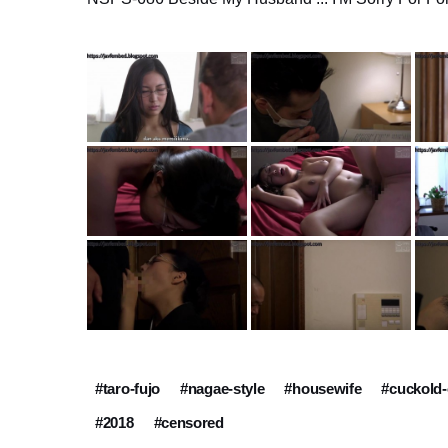
#taro-fujo
#nagae-style
#housewife
#cuckold-
#2018
#censored