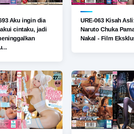
93 Aku ingin dia
URE-063 Kisah Asli
kui cintaku, jadi
Naruto Chuka Pam
meninggalkan
Nakal - Film Eksklus
u...