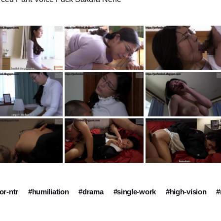
or-ntr
#humiliation
#drama
#single-work
#high-vision
#