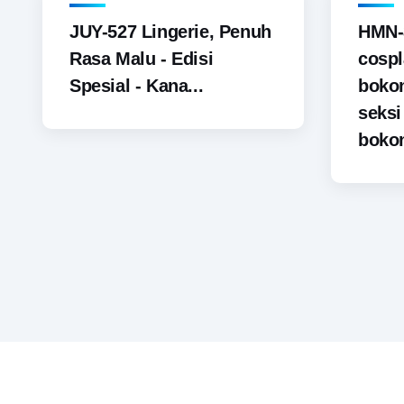
JUY-527 Lingerie, Penuh
HMN-
Rasa Malu - Edisi
cospl
Spesial - Kana...
boko
seks
bokon