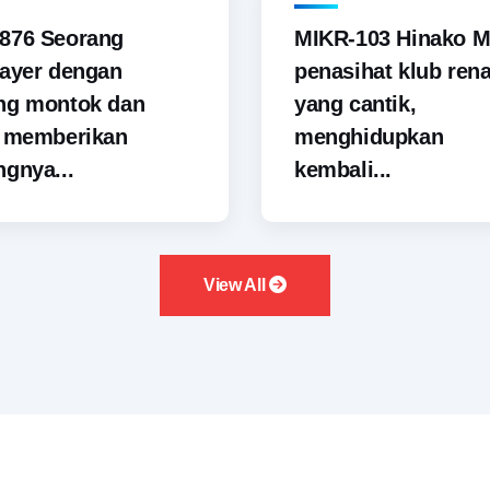
876 Seorang
MIKR-103 Hinako M
ayer dengan
penasihat klub ren
ng montok dan
yang cantik,
i memberikan
menghidupkan
gnya...
kembali...
View All