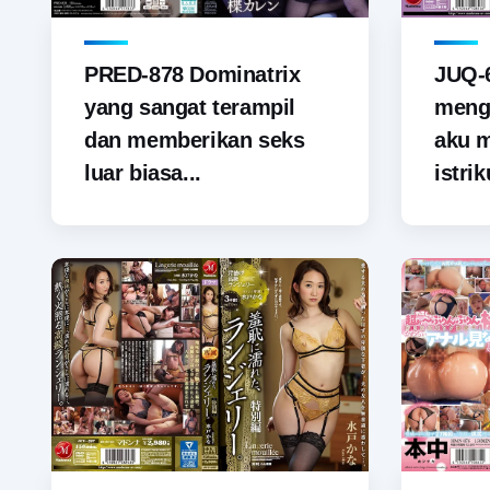
PRED-878 Dominatrix
JUQ-6
yang sangat terampil
menga
dan memberikan seks
aku 
luar biasa...
istrik