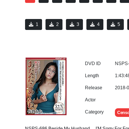
1
2
3
4
5
DVD ID
NSPS-
Length
1:43:4
Release
2018-
Actor
Category
Cens
NSPS-686 Beside My Husband ... I'M Sorry For F