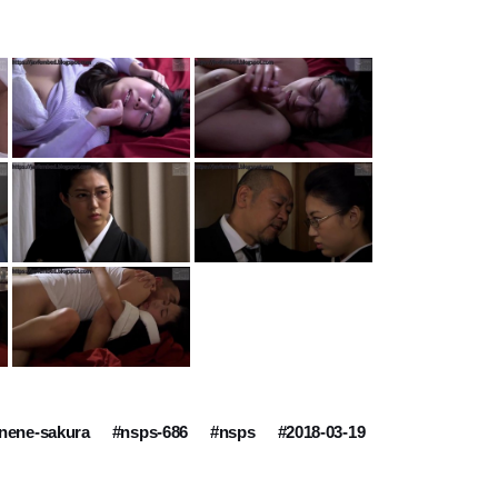
nene-sakura
#nsps-686
#nsps
#2018-03-19