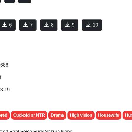
6
7
8
9
10
686
8
03-19
ored
Cuckold or NTR
Drama
High vision
Housewife
Hum
orced Pant Voice Fuck Sakura Nene