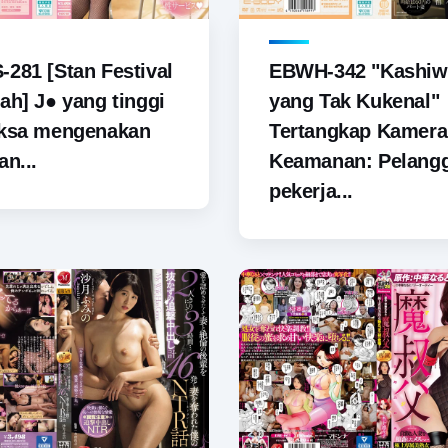
281 [Stan Festival
EBWH-342 "Kashiw
ah] J● yang tinggi
yang Tak Kukenal"
aksa mengenakan
Tertangkap Kamera
an...
Keamanan: Pelang
pekerja...