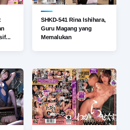
SHKD-541 Rina Ishihara,
:
Guru Magang yang
an
Memalukan
if...