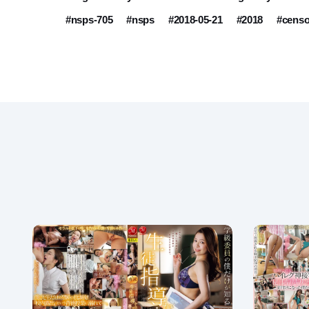
#nsps-705
#nsps
#2018-05-21
#2018
#censo