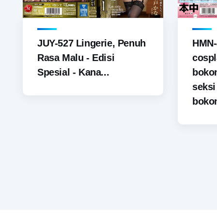
JUY-527 Lingerie, Penuh
HMN-
Rasa Malu - Edisi
cospl
Spesial - Kana...
boko
seks
bokon