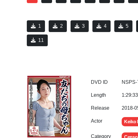
1
2
3
4
5
11
DVD ID
NSPS-
Length
1:29:33
Release
2018-0
Actor
Keiko
Category
Censo