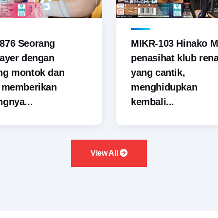
876 Seorang
MIKR-103 Hinako M
ayer dengan
penasihat klub ren
ng montok dan
yang cantik,
i memberikan
menghidupkan
gnya...
kembali...
View All