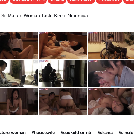
-Old Mature Woman Taste-Keiko Ninomiya
ature-woman
#housewife
#cuckold-or-ntr
#drama
#single