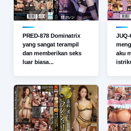
PRED-878 Dominatrix
JUQ-6
yang sangat terampil
menga
dan memberikan seks
aku 
luar biasa...
istrik