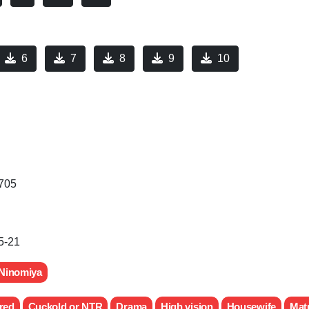
6
7
8
9
10
705
5-21
 Ninomiya
red
Cuckold or NTR
Drama
High vision
Housewife
Mat