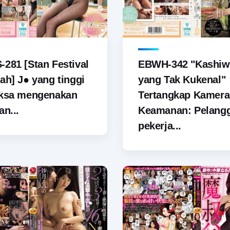
281 [Stan Festival
EBWH-342 "Kashiw
ah] J● yang tinggi
yang Tak Kukenal"
aksa mengenakan
Tertangkap Kamera
an...
Keamanan: Pelang
pekerja...