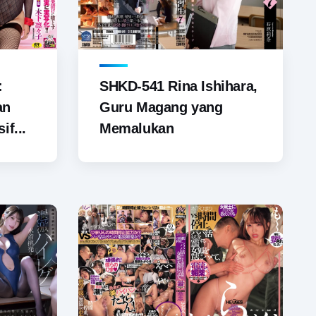
SHKD-541 Rina Ishihara,
:
Guru Magang yang
an
Memalukan
if...