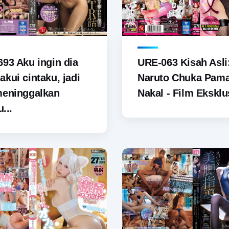
93 Aku ingin dia
URE-063 Kisah Asli
kui cintaku, jadi
Naruto Chuka Pam
meninggalkan
Nakal - Film Eksklus
u...