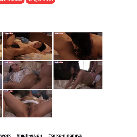
-work
#high-vision
#keiko-ninomiya