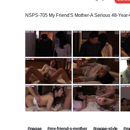
NSPS-705 My Friend'S Mother-A Serious 48-Year
#nagae
#my-friend-s-mother
#nagae-style
#m