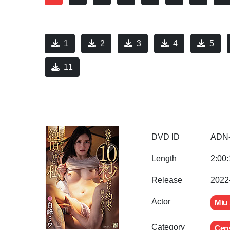
1
2
3
4
5
11
DVD ID
ADN
Length
2:00:
Release
2022
Actor
Miu
Category
Cen