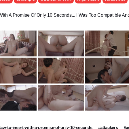
t With A Promise Of Only 10 Seconds... I Was Too Compatible A
-law-to-insert-with-a-promise-of-only-10-seconds
#attackers
#a