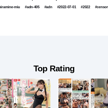
hiramine-miu
#adn-405
#adn
#2022-07-01
#2022
#censo
Top Rating