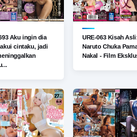
93 Aku ingin dia
URE-063 Kisah Asli
kui cintaku, jadi
Naruto Chuka Pam
meninggalkan
Nakal - Film Eksklus
u...