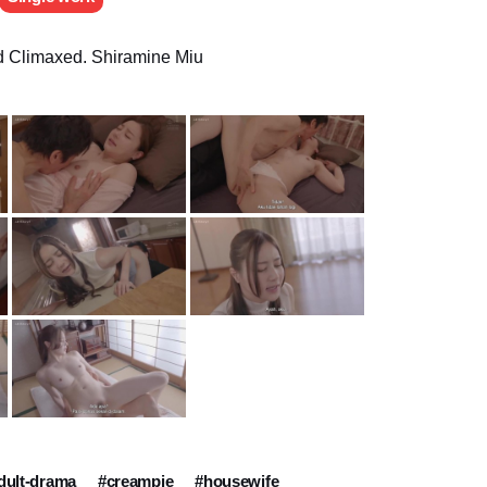
nd Climaxed. Shiramine Miu
dult-drama
#creampie
#housewife