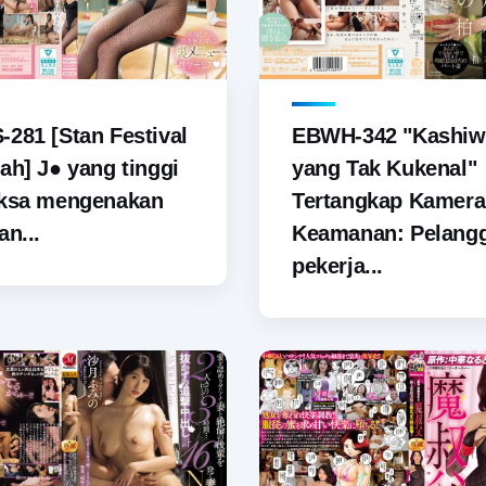
281 [Stan Festival
EBWH-342 "Kashiw
ah] J● yang tinggi
yang Tak Kukenal"
aksa mengenakan
Tertangkap Kamera
an...
Keamanan: Pelang
pekerja...