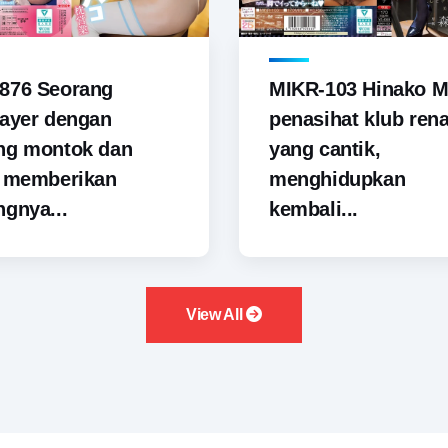
876 Seorang
MIKR-103 Hinako M
ayer dengan
penasihat klub ren
ng montok dan
yang cantik,
i memberikan
menghidupkan
gnya...
kembali...
View All