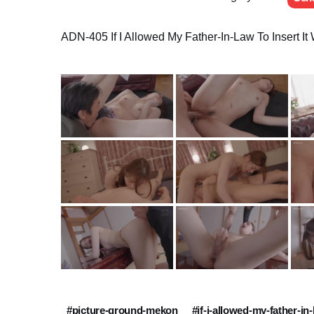
ADN-405 If I Allowed My Father-In-Law To Insert I
#picture-ground-mekon
#if-i-allowed-my-father-in