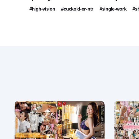
#high-vision
#cuckold-or-ntr
#single-work
#s