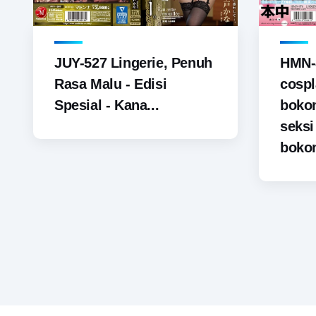
JUY-527 Lingerie, Penuh
HMN-
Rasa Malu - Edisi
cospl
Spesial - Kana...
boko
seks
bokon