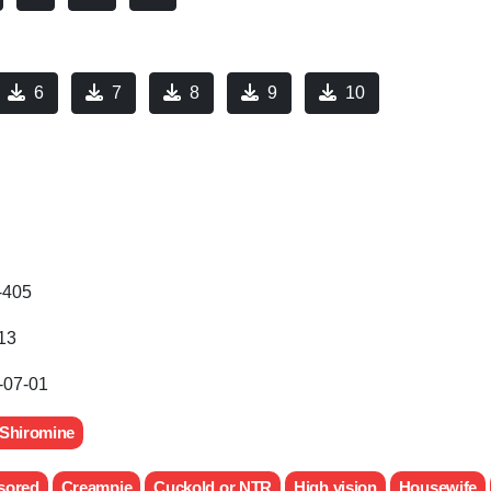
6
7
8
9
10
-405
13
-07-01
 Shiromine
sored
Creampie
Cuckold or NTR
High vision
Housewife