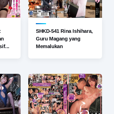
SHKD-541 Rina Ishihara,
:
Guru Magang yang
an
Memalukan
if...