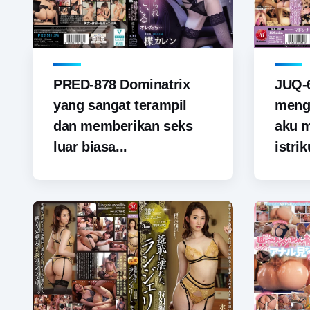
PRED-878 Dominatrix
JUQ-6
yang sangat terampil
menga
dan memberikan seks
aku 
luar biasa...
istrik