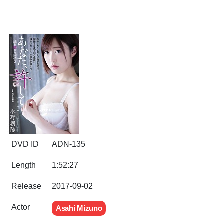
DVD ID
ADN-135
Length
1:52:27
Release
2017-09-02
Actor
Asahi Mizuno