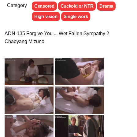
Category
Censored
Cuckold or NTR
Drama
High vision
Single work
ADN-135 Forgive You ... Wet Fallen Sympathy 2
Chaoyang Mizuno