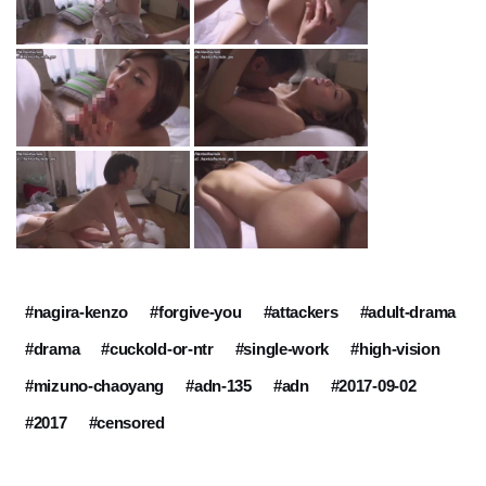
#nagira-kenzo
#forgive-you
#attackers
#adult-drama
#drama
#cuckold-or-ntr
#single-work
#high-vision
#mizuno-chaoyang
#adn-135
#adn
#2017-09-02
#2017
#censored