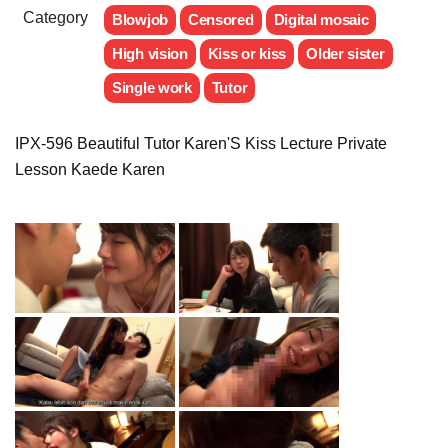
Category
Blowjob
Censored
Digital mosaic
High vision
Kiss or kiss
Older sister
Single work
Tutor
IPX-596 Beautiful Tutor Karen'S Kiss Lecture Private
Lesson Kaede Karen