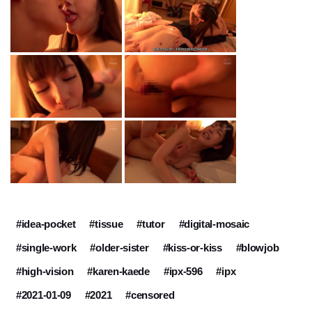
#idea-pocket
#tissue
#tutor
#digital-mosaic
#single-work
#older-sister
#kiss-or-kiss
#blowjob
#high-vision
#karen-kaede
#ipx-596
#ipx
#2021-01-09
#2021
#censored