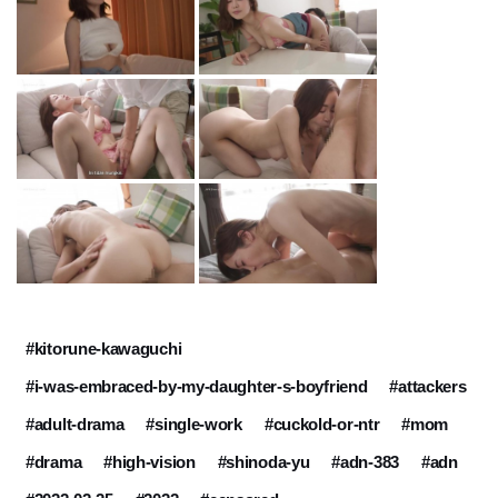
#kitorune-kawaguchi
#i-was-embraced-by-my-daughter-s-boyfriend
#attackers
#adult-drama
#single-work
#cuckold-or-ntr
#mom
#drama
#high-vision
#shinoda-yu
#adn-383
#adn