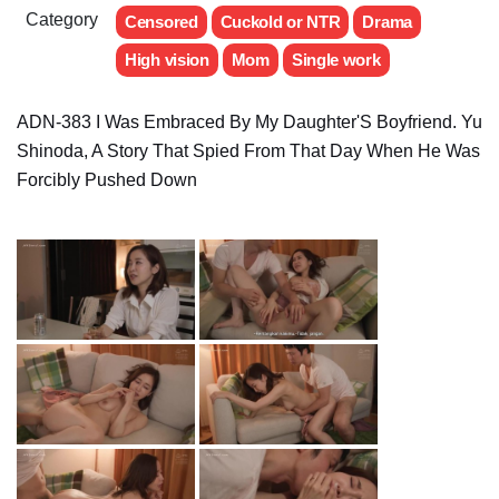
Category
Censored
Cuckold or NTR
Drama
High vision
Mom
Single work
ADN-383 I Was Embraced By My Daughter'S Boyfriend. Yu
Shinoda, A Story That Spied From That Day When He Was
Forcibly Pushed Down